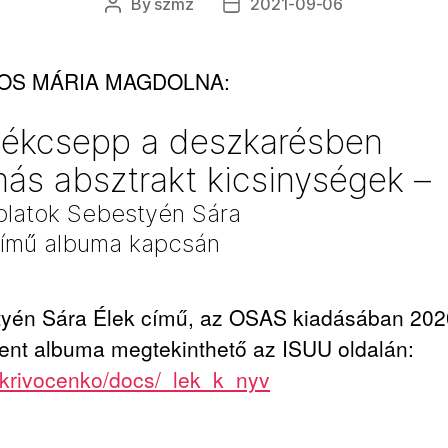
By
szmz
2021-09-06
Post
Post
author
date
OS MÁRIA MAGDOLNA:
tékcsepp a deszkarésben
ás absztrakt kicsinységek –
latok Sebestyén Sára
című albuma kapcsán
yén Sára Élek című, az OSAS kiadásában 202
ent albuma megtekinthető az ISUU oldalán:
krivocenko/docs/_lek_k_
nyv