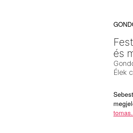
GOND
Fes
és m
Gondo
Élek 
Sebest
megjel
tomas.