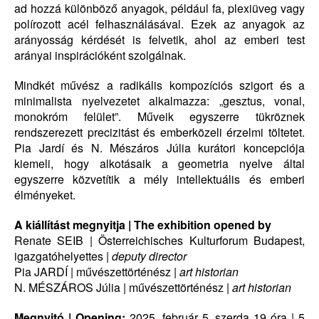
ad hozzá különböző anyagok, például fa, plexiüveg vagy
polírozott acél felhasználásával. Ezek az anyagok az
arányosság kérdését is felvetik, ahol az emberi test
arányai inspirációként szolgálnak.
Mindkét művész a radikális kompozíciós szigort és a
minimalista nyelvezetet alkalmazza: „gesztus, vonal,
monokróm felület”. Műveik egyszerre tükröznek
rendszerezett precizitást és emberközeli érzelmi töltetet.
Pia Jardí és N. Mészáros Júlia kurátori koncepciója
kiemeli, hogy alkotásaik a geometria nyelve által
egyszerre közvetítik a mély intellektuális és emberi
élményeket.
A kiállítást megnyitja | The exhibition opened by
Renate SEIB | Österreichisches Kulturforum Budapest,
igazgatóhelyettes |
deputy director
Pia JARDÍ | művészettörténész |
art historian
N. MÉSZÁROS Júlia | művészettörténész |
art historian
Megnyitó | Opening:
2025. február 5. szerda 19 óra | 5