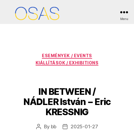
Tag:
Eric Kressnig
Menu
OSAS
Categories
ESEMÉNYEK / EVENTS
KIÁLLÍTÁSOK / EXHIBITIONS
IN BETWEEN /
NÁDLER István − Eric
KRESSNIG
By
bb
2025-01-27
Post
Post