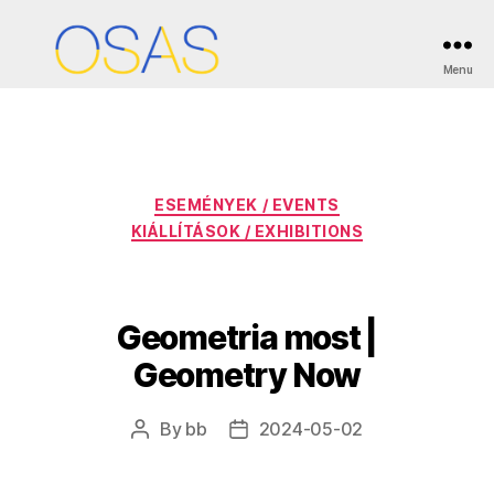
Month:
May 2024
Menu
OSAS
Categories
ESEMÉNYEK / EVENTS
KIÁLLÍTÁSOK / EXHIBITIONS
Geometria most |
Geometry Now
By
bb
2024-05-02
Post
Post
author
date