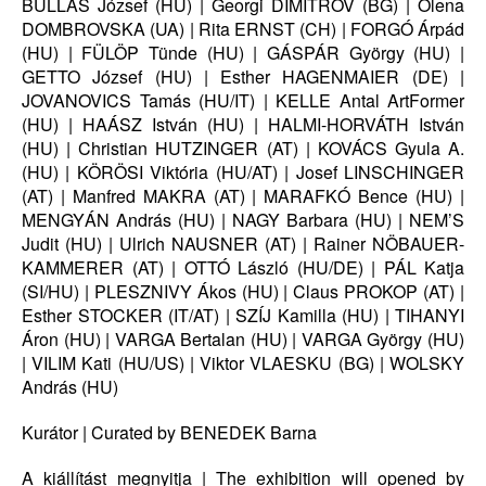
BULLÁS József (HU) | Georgi DIMITROV (BG) | Olena
DOMBROVSKA (UA) | Rita ERNST (CH) | FORGÓ Árpád
(HU) | FÜLÖP Tünde (HU) | GÁSPÁR György (HU) |
GETTO József (HU) | Esther HAGENMAIER (DE) |
JOVANOVICS Tamás (HU/IT) | KELLE Antal ArtFormer
(HU) | HAÁSZ István (HU) | HALMI-HORVÁTH István
(HU) | Christian HUTZINGER (AT) | KOVÁCS Gyula A.
(HU) | KÖRÖSI Viktória (HU/AT) | Josef LINSCHINGER
(AT) | Manfred MAKRA (AT) | MARAFKÓ Bence (HU) |
MENGYÁN András (HU) | NAGY Barbara (HU) | NEM’S
Judit (HU) | Ulrich NAUSNER (AT) | Rainer NÖBAUER-
KAMMERER (AT) | OTTÓ László (HU/DE) | PÁL Katja
(SI/HU) | PLESZNIVY Ákos (HU) | Claus PROKOP (AT) |
Esther STOCKER (IT/AT) | SZÍJ Kamilla (HU) | TIHANYI
Áron (HU) | VARGA Bertalan (HU) | VARGA György (HU)
| VILIM Kati (HU/US) | Viktor VLAESKU (BG) | WOLSKY
András (HU)
Kurátor | Curated by BENEDEK Barna
A kiállítást megnyitja | The exhibition will opened by