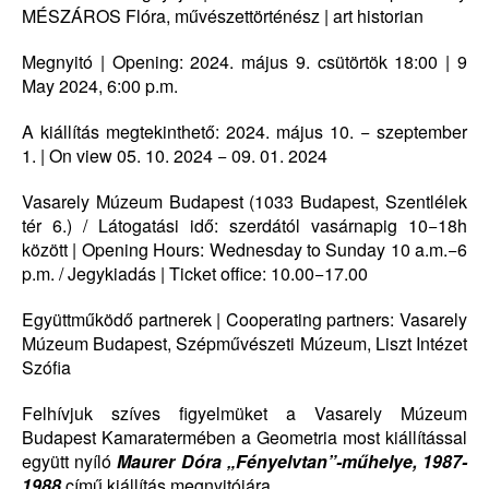
MÉSZÁROS Flóra, művészettörténész | art historian
Megnyitó | Opening: 2024. május 9. csütörtök 18:00 | 9
May 2024, 6:00 p.m.
A kiállítás megtekinthető: 2024. május 10. − szeptember
1. | On view 05. 10. 2024 − 09. 01. 2024
Vasarely Múzeum Budapest (1033 Budapest, Szentlélek
tér 6.) / Látogatási idő: szerdától vasárnapig 10−18h
között | Opening Hours: Wednesday to Sunday 10 a.m.−6
p.m. / Jegykiadás | Ticket office: 10.00−17.00
Együttműködő partnerek | Cooperating partners: Vasarely
Múzeum Budapest, Szépművészeti Múzeum, Liszt Intézet
Szófia
Felhívjuk szíves figyelmüket a Vasarely Múzeum
Budapest Kamaratermében a Geometria most kiállítással
együtt nyíló
Maurer Dóra „Fényelvtan”-műhelye, 1987-
1988
című kiállítás megnyitójára.