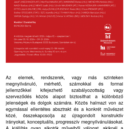
Az elemek, rendszerek, vagy más szinteken
megnyilvánuló, mérhető, számokkal és formai
jellemzőkkel kifejezhető szabályozottság vagy
szerveződés közös alapot biztosíthat a különböző
jelenségek és dolgok számára. Közös halmazt von az
egymással ellentétes absztrakt és a konkrét művészet
közé, összekapcsolja az újragondolt konstruktív
irányokat, konceptuális, progresszív megnyilvánulásokat.
A kiállítás oyan alkotók műveiből válogat, akiknél a