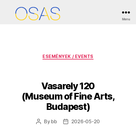
Month:
May 2026
Menu
OSAS
Categories
ESEMÉNYEK / EVENTS
Vasarely 120
(Museum of Fine Arts,
Budapest)
By
bb
2026-05-20
Post
Post
author
date