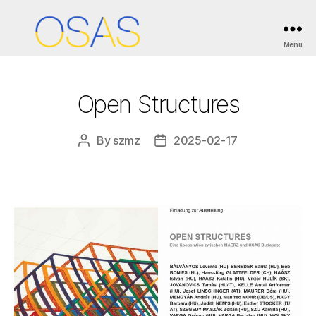
Categories
ESEMÉNYEK / EVENTS
KIÁLLÍTÁSOK / EXHIBITIONS
Menu
OSAS
Open Structures
By
szmz
2025-02-17
Post
Post
author
date