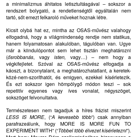
a minimalizmus áhitatos letisztultásgával – sokszor a
rendszert bolygató, a rendetlenségtől egyáltalán nem
tartó, sőt emezt felkaroló műveket hoznak létre.
Kicsit olybá hat ez, mintha az OSAS-művész valahogy
elfogadná, hogy a világmindenség rendje nem statikus,
hanem folyamatosan alakulóban, tágulóban van. Ugye
már a kiindulópontot sem lehet tisztán meghatározni
(
ősrobbanás
, vagy
isten,
vagy…) – nem hogy a
végkifejletet. Szóval az OSAS-művész elfogadja a
káoszt, a bizonytalant, a meghatározhatatlant, a keretek-
közé-nem-szoríthatót, és emigyen, ezekkel kísérletezik.
És ezt sokszor igen hömpölygő módon teszi – sok
repetitív egyenes vagy íves vonalat, négyszöget,
sokszöget felvonultatva.
Természetesen nem tagadjuk a híres frázist miszerint
LESS IS MORE
, (“
A kevesebb több
”) csak annyiban
parafrazeálunk, hogy MORE IS MORE FUN TO
EXPERIMENT WITH” (“
Többel több élvezet kísérletezni
”).