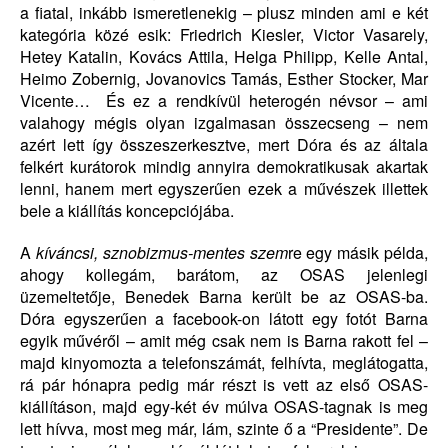
a fiatal, inkább ismeretlenekig – plusz minden ami e két
kategória közé esik: Friedrich Kiesler, Victor Vasarely,
Hetey Katalin, Kovács Attila, Helga Philipp, Kelle Antal,
Heimo Zobernig, Jovanovics Tamás, Esther Stocker, Mar
Vicente… És ez a rendkívül heterogén névsor – ami
valahogy mégis olyan izgalmasan összecseng – nem
azért lett így összeszerkesztve, mert Dóra és az általa
felkért kurátorok mindig annyira demokratikusak akartak
lenni, hanem mert egyszerűen ezek a művészek illettek
bele a kiállítás koncepciójába.
A
kíváncsi,
sznobizmus-mentes szem
re egy másik példa,
ahogy kollegám, barátom, az OSAS jelenlegi
üzemeltetője, Benedek Barna került be az OSAS-ba.
Dóra egyszerűen a facebook-on látott egy fotót Barna
egyik művéről – amit még csak nem is Barna rakott fel –
majd kinyomozta a telefonszámát, felhívta, meglátogatta,
rá pár hónapra pedig már részt is vett az első OSAS-
kiállításon, majd egy-két év múlva OSAS-tagnak is meg
lett hívva, most meg már, lám, szinte ő a “Presidente”. De