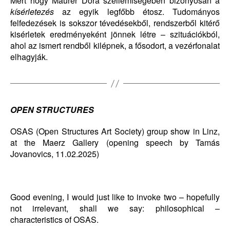
Mert hogy Maurer Dóra szellemiségében bizonyosan a
kísérletezés
az egyik legfőbb étosz. Tudományos
felfedezések is sokszor tévedésekből, rendszerből kitérő
kisérletek eredményeként jönnek létre – szituációkból,
ahol az ismert rendből kilépnek, a fősodort, a vezérfonalat
elhagyják.
OPEN STRUCTURES
OSAS (Open Structures Art Society) group show in Linz,
at the Maerz Gallery (opening speech by Tamás
Jovanovics, 11.02.2025)
Good evening, I would just like to invoke two – hopefully
not irrelevant, shall we say: philosophical –
characteristics of OSAS.