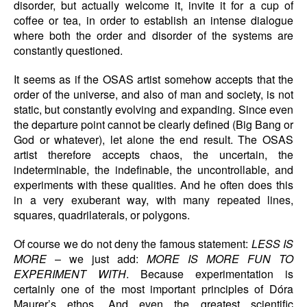
disorder, but actually welcome it, invite it for a cup of
coffee or tea, in order to establish an intense dialogue
where both the order and disorder of the systems are
constantly questioned.
It seems as if the OSAS artist somehow accepts that the
order of the universe, and also of man and society, is not
static, but constantly evolving and expanding. Since even
the departure point cannot be clearly defined (Big Bang or
God or whatever), let alone the end result. The OSAS
artist therefore accepts chaos, the uncertain, the
indeterminable, the indefinable, the uncontrollable, and
experiments with these qualities. And he often does this
in a very exuberant way, with many repeated lines,
squares, quadrilaterals, or polygons.
Of course we do not deny the famous statement:
LESS IS
MORE
– we just add:
MORE IS MORE FUN TO
EXPERIMENT WITH
. Because experimentation is
certainly one of the most important principles of Dóra
Maurer’s ethos. And even the greatest scientific