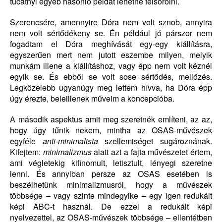
tucatnyi egyéb hasonló példát lehetne felsorolni.
Szerencsére, amennyire Dóra nem volt sznob, annyira
nem volt sértődékeny se. Én például jó párszor nem
fogadtam el Dóra meghívását egy-egy kiállításra,
egyszerűen mert nem jutott eszembe milyen, melyik
munkám illene a kiállításhoz, vagy épp nem volt kéznél
egyik se. És ebből se volt sose sértődés, mellőzés.
Legközelebb ugyanúgy meg lettem hívva, ha Dóra épp
úgy érezte, beleillenek műveim a koncepcióba.
A második aspektus amit meg szeretnék említeni, az az,
hogy úgy tűnik nekem, mintha az OSAS-művészek
egyféle
anti-minimalista
szellemiséget sugároznának.
Kifejtem:
minimalizmus
alatt azt a fajta művészetet értem,
ami végletekig kifinomult, letisztult, lényegi szeretne
lenni. És annyiban persze az OSAS esetében is
beszélhetünk minimalizmusról, hogy a művészek
többsége – vagy szinte mindegyike – egy igen redukált
képi ABC-t használ. De ezzel a redukált képi
nyelvezettel, az OSAS-művészek többsége – ellentétben