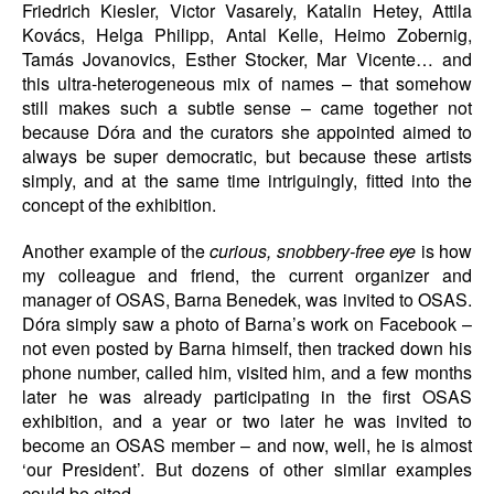
Friedrich Kiesler, Victor Vasarely, Katalin Hetey, Attila
Kovács, Helga Philipp, Antal Kelle, Heimo Zobernig,
Tamás Jovanovics, Esther Stocker, Mar Vicente… and
this ultra-heterogeneous mix of names – that somehow
still makes such a subtle sense – came together not
because Dóra and the curators she appointed aimed to
always be super democratic, but because these artists
simply, and at the same time intriguingly, fitted into the
concept of the exhibition.
Another example of the
curious, snobbery-free eye
is how
my colleague and friend, the current organizer and
manager of OSAS, Barna Benedek, was invited to OSAS.
Dóra simply saw a photo of Barna’s work on Facebook –
not even posted by Barna himself, then tracked down his
phone number, called him, visited him, and a few months
later he was already participating in the first OSAS
exhibition, and a year or two later he was invited to
become an OSAS member – and now, well, he is almost
‘our President’. But dozens of other similar examples
could be cited.