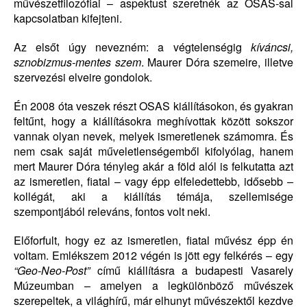
művészetfilozófiai – aspektust szeretnék az OSAS-sal
kapcsolatban kifejteni.
Az elsőt úgy nevezném: a végtelenségig
kíváncsi,
sznobizmus-mentes szem
. Maurer Dóra szemeire, illetve
szervezési elveire gondolok.
Én 2008 óta veszek részt OSAS kiállításokon, és gyakran
feltűnt, hogy a kiállításokra meghívottak között sokszor
vannak olyan nevek, melyek ismeretlenek számomra. És
nem csak saját műveletlenségemből kifolyólag, hanem
mert Maurer Dóra tényleg akár a föld alól is felkutatta azt
az ismeretlen, fiatal – vagy épp elfeledettebb, idősebb –
kollégát, aki a kiállítás témája, szellemisége
szempontjából releváns, fontos volt neki.
Előforfult, hogy ez az ismeretlen, fiatal művész épp én
voltam. Emlékszem 2012 végén is jött egy felkérés – egy
“Geo-Neo-Post”
című kiállításra a budapesti Vasarely
Múzeumban – amelyen a legkülönböző művészek
szerepeltek, a világhírű, már elhunyt művészektől kezdve