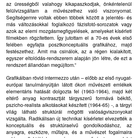
az ürességből valahogy kikapaszkodjak, önkéntelenül
felülvizsgáltam a művészethez való viszonyomat.
Segítségemre voltak ebben többek között a jelentés- és
más változásokkal foglalkozó fázisfotó-sorozatok vagy
azok az elemi mozgásmegfigyelések, amelyeket kísérleti
filmekben rögzítettem. Így jutottam el a 70-es évek első
felében egyfajta posztkonceptuális grafikához, majd
festészethez. Amit ma csinálok, az a régen kialakított,
egyszer eltolódás-rendszerem alapján jön létre, de ezt a
rendszert állandóan megújítom.”
Grafikáiban rövid intermezzo után – előbb az első nyugat-
európai tanulmányútján látott ókori művészeti emlékek
elementáris hatását dolgozta fel (1963-1964), majd két
eltérő anyag kontrasztját tárgyszerű formává békítő,
pszicho-realista alkotásokat készített (1964-65) -, a tárgyi
világ látható struktúrái mögötti valóságviszonyokat
vizsgálta. Radikálisan új technikai kísérletei elvezették a
konceptuális és struktúraelvű gondolkodáshoz, az
anyagra, eszközre, műfajra, és a művészet fogalmaira