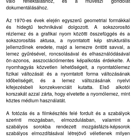
való reflektáláshoz, és a művészi gondolat
dokumentálásához.
Az 1970-es évek elején egyszerű geometriai formákkal
és hidegtű technikával dolgozott. A sokszorosító
rézlemez és a grafikai nyom közötti összefüggés és a
sokszorosítás aktusa, a nyomtatott kép strukturális
jellemzőinek eredete, majd a lemezre öntött savval, a
lemez gyűrésével, roncsolásával és elhasználódásával
ön-azonos, asszociációmentes képalkotás érdekelte. A
nyomhagyás közvetlen lehetőségeit, a nyomtatólemez
fizikai változását és a nyomtatott forma változásának
időbeliségét, és a lemez változásának nyelvi
kifejezésbeli konzekvenciáit kutatta. Első alkotói
korszakát azzal zárta, hogy elvetette a nyomólemez, mint
köztes médium használatát.
A fotózás és a filmkészítés felé fordult és a szabályok
szerinti mozgásban, elmozdulásban, valamint a
szabályos sorokba rendezett mozgásfázis-képsorok
szabályos elmozdításával létrejövő véletlenek milyen