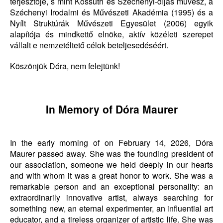
terjesztője, s mint Kossuth és Széchenyi-díjas művész, a
Széchenyi Irodalmi és Művészeti Akadémia (1995) és a
Nyílt Struktúrák Művészeti Egyesület (2006) egyik
alapítója és mindkettő elnöke, aktív közéleti szerepet
vállalt e nemzetéltető célok beteljesedéséért.
Köszönjük Dóra, nem felejtünk!
In Memory of Dóra Maurer
In the early morning of on February 14, 2026, Dóra
Maurer passed away. She was the founding president of
our association, someone we held deeply in our hearts
and with whom it was a great honor to work. She was a
remarkable person and an exceptional personality: an
extraordinarily innovative artist, always searching for
something new, an eternal experimenter, an influential art
educator, and a tireless organizer of artistic life. She was