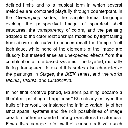
defined limits and to a musical form in which several
melodies are combined playfully through counterpoint. In
the
Overlapping
series, the simple formal language
evoking the perspectival image of spherical shell
structures, the transparency of colors, and the painting
adapted to the color relationships modified by light falling
from above onto curved surfaces recall the trompe-l’oeil
technique, while none of the elements of the image are
illusory but instead arise as unexpected effects from the
combination of rule-based systems. The layered, mutually
tinting, transparent forms of this series also characterize
the paintings in
Stages
, the
IXEK
series, and the works
Bicinia
,
Tricinia
, and
Quadricinia
.
In her final creative period, Maurer’s painting became a
liberated “painting of happiness.” She clearly enjoyed the
fruits of her work, for instance the infinite variability of her
strict spatial systems and the rich possibilities of image
creation further expanded through variations in color use.
Few artists manage to follow their chosen path with such