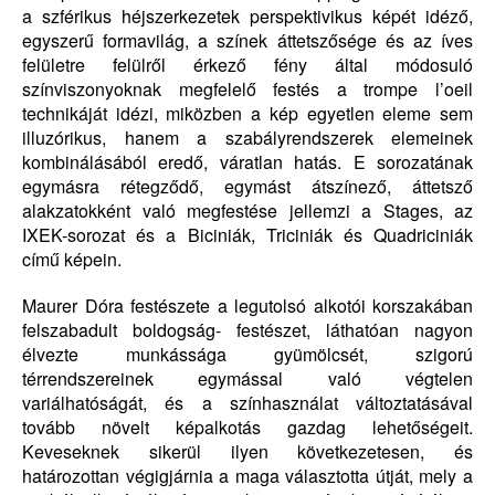
a szférikus héjszerkezetek perspektivikus képét idéző,
egyszerű formavilág, a színek áttetszősége és az íves
felületre felülről érkező fény által módosuló
színviszonyoknak megfelelő festés a trompe l’oeil
technikáját idézi, miközben a kép egyetlen eleme sem
illuzórikus, hanem a szabályrendszerek elemeinek
kombinálásából eredő, váratlan hatás. E sorozatának
egymásra rétegződő, egymást átszínező, áttetsző
alakzatokként való megfestése jellemzi a Stages, az
IXEK-sorozat és a Biciniák, Triciniák és Quadriciniák
című képein.
Maurer Dóra festészete a legutolsó alkotói korszakában
felszabadult boldogság- festészet, láthatóan nagyon
élvezte munkássága gyümölcsét, szigorú
térrendszereinek egymással való végtelen
variálhatóságát, és a színhasználat változtatásával
tovább növelt képalkotás gazdag lehetőségeit.
Keveseknek sikerül ilyen következetesen, és
határozottan végigjárnia a maga választotta útját, mely a