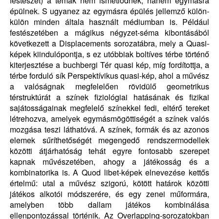
festészet) a témák nem ismétlődnek, hanem egymásra
épülnek. S ugyanez az egymásra épülés jellemző külön-
külön minden általa használt médiumban is. Például
festészetében a mágikus négyzet-séma kibontásából
következett a Displacements sorozatábra, mely a Quasi-
képek kiindulópontja, s ez utóbbiak boltíves térbe történő
kiterjesztése a buchbergi Tér quasi kép, míg fordítottja, a
térbe forduló sík Perspektívikus quasi-kép, ahol a művész
a valóságnak megfelelően rövidülő geometrikus
térstruktúrát a színek fiziológiai hatásának és fizikai
sajátosságainak megfelelő színekkel fedi, eltérő tereket
létrehozva, amelyek egymásmögöttiségét a színek valós
mozgása teszi láthatóvá. A színek, formák és az azonos
elemek sűríthetőségét megengedő rendszermodellek
közötti átjárhatóság tehát egyre fontosabb szerepet
kapnak művészetében, ahogy a játékosság és a
kombinatorika is. A Quod libet-képek elnevezése kettős
értelmű: utal a művész szigorú, kötött határok közötti
játékos alkotói módszerére, és egy zenei műformára,
amelyben több dallam játékos kombinálása
ellenpontozással történik. Az Overlapping-sorozatokban