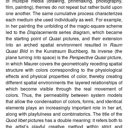
of multiple media (drawing, printmaking, photography,
film, painting), themes do not repeat but rather build upon
one another. The same cumulative process characterizes
each medium she used individually as well. For example,
in her painting the unfolding of the magic-square scheme
led to the
Displacements
series diagram, which became
the starting point of
Quasi
pictures, and their extension
into an arched spatial environment resulted in
Raum
Quasi Bild
in the Kunstraum Buchberg. Its inverse (the
plane turning into space) is the
Perspective Quasi
picture,
in which Maurer covers the geometrically receding spatial
structure with colors corresponding to the physiological
effects and physical properties of color, thereby creating
different spatial environments the layered relationships of
which become visible through the real movement of
colors. Thus, the permeability between system models
that allow the condensation of colors, forms, and identical
elements plays an increasingly important role in her art,
along with playfulness and combinatorics. The title of the
Quod libet
pictures has a double meaning: it refers both to
the artist’s playful creative method within strict and