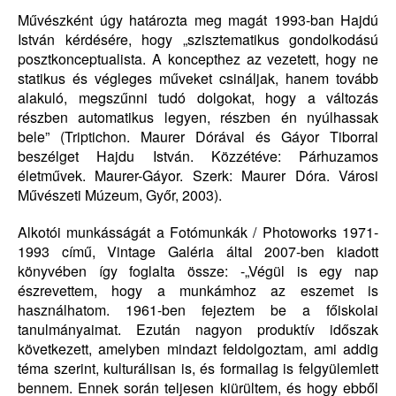
Művészként úgy határozta meg magát 1993-ban Hajdú
István kérdésére, hogy „szisztematikus gondolkodású
posztkonceptualista. A koncepthez az vezetett, hogy ne
statikus és végleges műveket csináljak, hanem tovább
alakuló, megszűnni tudó dolgokat, hogy a változás
részben automatikus legyen, részben én nyúlhassak
bele” (Triptichon. Maurer Dórával és Gáyor Tiborral
beszélget Hajdu István. Közzétéve: Párhuzamos
életművek. Maurer-Gáyor. Szerk: Maurer Dóra. Városi
Művészeti Múzeum, Győr, 2003).
Alkotói munkásságát a Fotómunkák / Photoworks 1971-
1993 című, Vintage Galéria által 2007-ben kiadott
könyvében így foglalta össze: -„Végül is egy nap
észrevettem, hogy a munkámhoz az eszemet is
használhatom. 1961-ben fejeztem be a főiskolai
tanulmányaimat. Ezután nagyon produktív időszak
következett, amelyben mindazt feldolgoztam, ami addig
téma szerint, kulturálisan is, és formailag is felgyülemlett
bennem. Ennek során teljesen kiürültem, és hogy ebből