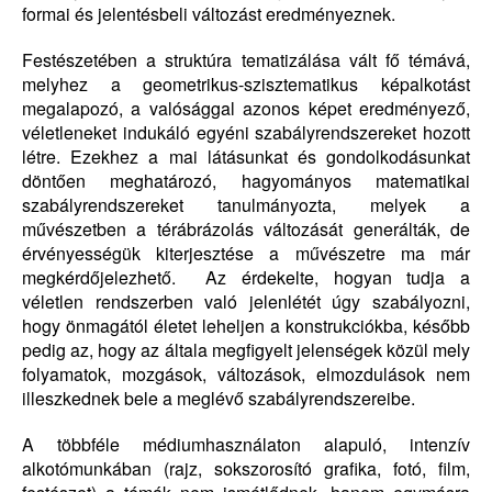
formai és jelentésbeli változást eredményeznek.
Festészetében a struktúra tematizálása vált fő témává,
melyhez a geometrikus-szisztematikus képalkotást
megalapozó, a valósággal azonos képet eredményező,
véletleneket indukáló egyéni szabályrendszereket hozott
létre. Ezekhez a mai látásunkat és gondolkodásunkat
döntően meghatározó, hagyományos matematikai
szabályrendszereket tanulmányozta, melyek a
művészetben a térábrázolás változását generálták, de
érvényességük kiterjesztése a művészetre ma már
megkérdőjelezhető.
Az érdekelte, hogyan tudja a
véletlen rendszerben való jelenlétét úgy szabályozni,
hogy önmagától életet leheljen a konstrukciókba, később
pedig az, hogy az általa megfigyelt jelenségek közül mely
folyamatok, mozgások, változások, elmozdulások nem
illeszkednek bele a meglévő szabályrendszereibe.
A többféle médiumhasználaton alapuló, intenzív
alkotómunkában (rajz, sokszorosító grafika, fotó, film,