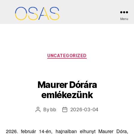
Tag:
Translation: Thomas Cooper
Menu
OSAS
Categories
UNCATEGORIZED
Maurer Dórára
emlékezünk
By
bb
2026-03-04
Post
Post
author
date
2026. február 14-én, hajnalban elhunyt Maurer Dóra,