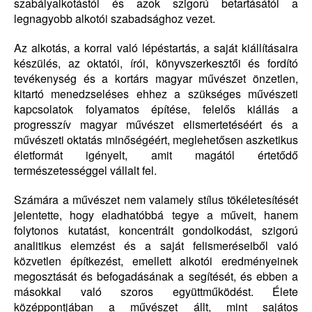
szabályalkotástól és azok szigorú betartásától a
legnagyobb alkotói szabadsághoz vezet.
Az alkotás, a korral való lépéstartás, a saját kiállításaira
készülés, az oktatói, írói, könyvszerkesztői és fordító
tevékenység és a kortárs magyar művészet önzetlen,
kitartó menedzseléses ehhez a szükséges művészeti
kapcsolatok folyamatos építése, felelős kiállás a
progresszív magyar művészet elismertetéséért és a
művészeti oktatás minőségéért, meglehetősen aszketikus
életformát igényelt, amit magától értetődő
természetességgel vállalt fel.
Számára a művészet nem valamely stílus tökéletesítését
jelentette, hogy eladhatóbbá tegye a műveit, hanem
folytonos kutatást, koncentrált gondolkodást, szigorú
analitikus elemzést és a saját felismeréseiből való
közvetlen építkezést, emellett alkotói eredményeinek
megosztását és befogadásának a segítését, és ebben a
másokkal való szoros együttműködést. Élete
középpontjában a művészet állt, mint sajátos