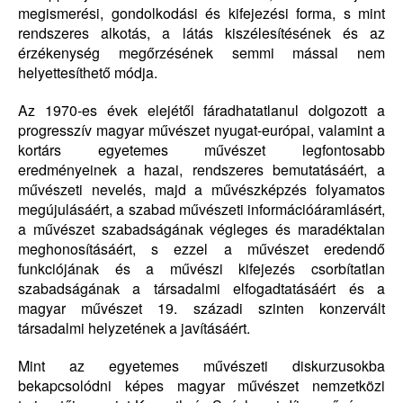
megismerési, gondolkodási és kifejezési forma, s mint
rendszeres alkotás, a látás kiszélesítésének és az
érzékenység megőrzésének semmi mással nem
helyettesíthető módja.
Az 1970-es évek elejétől fáradhatatlanul dolgozott a
progresszív magyar művészet nyugat-európai, valamint a
kortárs egyetemes művészet legfontosabb
eredményeinek a hazai, rendszeres bemutatásáért, a
művészeti nevelés, majd a művészképzés folyamatos
megújulásáért, a szabad művészeti információáramlásért,
a művészet szabadságának végleges és maradéktalan
meghonosításáért, s ezzel a művészet eredendő
funkciójának és a művészi kifejezés csorbítatlan
szabadságának a társadalmi elfogadtatásáért és a
magyar művészet 19. századi szinten konzervált
társadalmi helyzetének a javításáért.
Mint az egyetemes művészeti diskurzusokba
bekapcsolódni képes magyar művészet nemzetközi