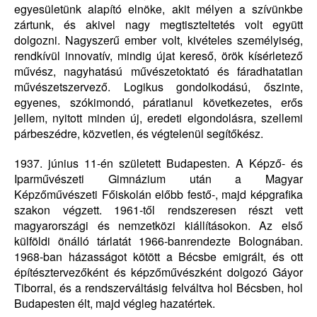
egyesületünk alapító elnöke, akit mélyen a szívünkbe
zártunk, és akivel nagy megtiszteltetés volt együtt
dolgozni. Nagyszerű ember volt, kivételes személyiség,
rendkívül innovatív, mindig újat kereső, örök kísérletező
művész, nagyhatású művészetoktató és fáradhatatlan
művészetszervező. Logikus gondolkodású, őszinte,
egyenes, szókimondó, páratlanul következetes, erős
jellem, nyitott minden új, eredeti elgondolásra, szellemi
párbeszédre, közvetlen, és végtelenül segítőkész.
1937. június 11-én született Budapesten. A Képző- és
Iparművészeti Gimnázium után a Magyar
Képzőművészeti Főiskolán előbb festő-, majd képgrafika
szakon végzett. 1961-től rendszeresen részt vett
magyarországi és nemzetközi kiállításokon. Az első
külföldi önálló tárlatát 1966-banrendezte Bolognában.
1968-ban házasságot kötött a Bécsbe emigrált, és ott
építésztervezőként és képzőművészként dolgozó Gáyor
Tiborral, és a rendszerváltásig felváltva hol Bécsben, hol
Budapesten élt, majd végleg hazatértek.